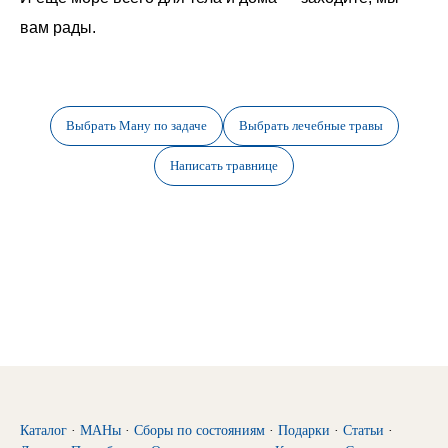
вам рады.
Выбрать Ману по задаче
Выбрать лечебные травы
Написать травнице
Каталог
·
МАНы
·
Сборы по состояниям
·
Подарки
·
Статьи
·