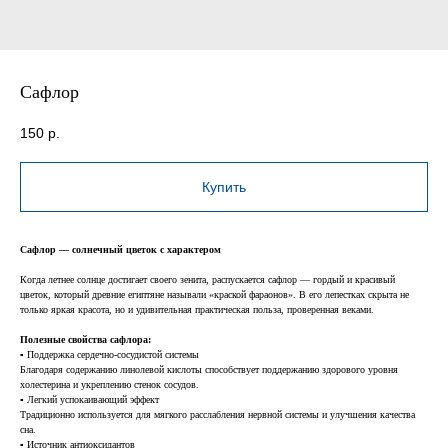
Сафлор
150
р.
Купить
Сафлор — солнечный цветок с характером
Когда летнее солнце достигает своего зенита, распускается сафлор — гордый и красивый
цветок, который древние египтяне называли «краской фараонов». В его лепестках скрыта не
только яркая красота, но и удивительная практическая польза, проверенная веками.
Полезные свойства сафлора:
▪️ Поддержка сердечно-сосудистой системы
Благодаря содержанию линолевой кислоты способствует поддержанию здорового уровня
холестерина и укреплению стенок сосудов.
▪️ Легкий успокаивающий эффект
Традиционно используется для мягкого расслабления нервной системы и улучшения качества
сна.
▪️ Источник антиоксидантов