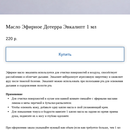
Масло Эфирное Дотерра Эвкалипт 1 мл
220
р.
Купить
Эфирное масло эвкалипта используется для очистки поверхностей и воздуха, способствует
расслаблению и облегчает дыхание. Эвкалипт нейтрализует агрессивную энергетику и оживляет
ауру после тяжелой болезни. Эвкалипт можно использовать при полоскании рта для освежения
дыхания и оздоровления полости рта.
Применение
Для очистки поверхностей в кухне или ванной комнате смешайте с эфирными маслами
лимона и мяты перечной в бутылке-распылителе.
Чтобы освежить кожу, добавьте одну каплю масла в свой увлажняющий крем.
Для повышения тонуса и бодрости нанесите 1 каплю масла на ладони во время приема
душа, поднесите их к носу и глубоко вдохните.
При оформлении заказа указывайте нужный вам объем (если вам требуется больше, чем 1 мл