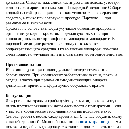
действием. Отвар из надземной части растения используется для
компрессов и ароматических ванн. В народной медицине Сибири
водный настой травы применяют как успокоительное сердечное
средство, а также при золотухе и простуде. Наружно — при
ревматизме и зубной боли.
Средства на основе зизифоры улучшают обменные процессы в
организме, ускоряют кровоток, нормализуют дыхание при
гипоксии, помогают при инфаркте миокарда и миокардите. В
народной медицине растение используют в качестве
общеукрепляющего средства. Отвар листьев зизифоры помогает
снять тошноту, улучшает аппетит, оказывает мочегонное действие.
Противопоказания
Не рекомендуют при индивидуальной непереносимости и
беременности. При хронических заболеваниях печени, почек и
сердца, а также при приёме сильнодействующих лекарств
длительный приём зизифоры лучше обсуждать с врачом.
Консультация
Лекарственные травы и грибы действуют мягко, но тоже могут
иметь противопоказания и несовместимости с препаратами. Если
у вас есть хронические заболевания или вы подбираете курс
(детокс, работа с весом, сахар крови и т.п.), лучше обсудить схему
с нашей травницей. Можно бесплатно
написать травнице
— мы
поможем подобрать дозировку, сочетания и длительность приёма