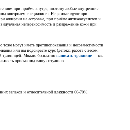
стениям при приёме внутрь, поэтому любые внутренние
 под контролем специалиста. Не рекомендуют при
ри аллергии на астровые, при приёме антикоагулянтов и
ивидуальная непереносимость и раздражение кожи при
но тоже могут иметь противопоказания и несовместимости
евания или вы подбираете курс (детокс, работа с весом,
шей травницей. Можно бесплатно
написать травнице
— мы
ельность приёма под вашу ситуацию.
нних запахов и относительной влажности 60-70%.