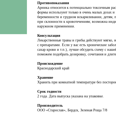
Противопоказания
Арника относится к потенциально токсичным ра
формы используют только в очень малых дозах и
беременности и грудном вскармливании, детям, п
при склонности к кровотечениям; возможна инд
наружном применении.
Консультация
Лекарственные травы и грибы действуют мягко, 
с препаратами. Если у вас есть хронические забол
сахар крови и т.п.), лучше обсудить схему с на
поможем подобрать дозировку, сочетания и длит
Происхождение
Краснодарский край
Хранение
Хранить при комнатной температуре без посторо
Срок годности
2 года. Дата выпуска указана на упаковке.
Производитель
ООО «Старослав», Бердск, Зеленая Роща 7/8