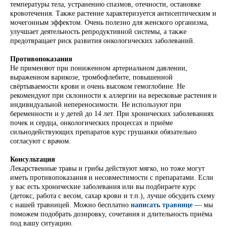
температуры тела, устранению спазмов, отечности, остановке
кровотечения. Также растение характеризуется антисептическим и
мочегонным эффектом. Очень полезно для женского организма,
улучшает деятельность репродуктивной системы, а также
предотвращает риск развития онкологических заболеваний.
Противопоказания
Не применяют при пониженном артериальном давлении,
выраженном варикозе, тромбофлебите, повышенной
свёртываемости крови и очень высоком гемоглобине. Не
рекомендуют при склонности к аллергии на вересковые растения и
индивидуальной непереносимости. Не используют при
беременности и у детей до 14 лет. При хронических заболеваниях
почек и сердца, онкологических процессах и приёме
сильнодействующих препаратов курс грушанки обязательно
согласуют с врачом.
Консультация
Лекарственные травы и грибы действуют мягко, но тоже могут
иметь противопоказания и несовместимости с препаратами. Если
у вас есть хронические заболевания или вы подбираете курс
(детокс, работа с весом, сахар крови и т.п.), лучше обсудить схему
с нашей травницей. Можно бесплатно
написать травнице
— мы
поможем подобрать дозировку, сочетания и длительность приёма
под вашу ситуацию.