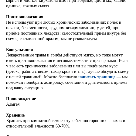
корней и листьев кирказона пьют при водянке, циститах, кашле,
одышке, кожных сыпях.
Противопоказания
Не используют при любых хронических заболеваниях почек и
печени, беременности, грудном вскармливании, у детей, при
приёме постоянных лекарств; самостоятельный приём внутрь без
схемы, составленной врачом, мы не рекомендуем.
Консультация
Лекарственные травы и грибы действуют мягко, но тоже могут
иметь противопоказания и несовместимости с препаратами. Если
у вас есть хронические заболевания или вы подбираете курс
(детокс, работа с весом, сахар крови и т.п.), лучше обсудить схему
с нашей травницей. Можно бесплатно
написать травнице
— мы
поможем подобрать дозировку, сочетания и длительность приёма
под вашу ситуацию.
Происхождение
Адыгея
Хранение
Хранить при комнатной температуре без посторонних запахов и
относительной влажности 60-70%.