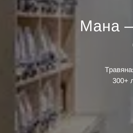
Мана —
Травяна
300+ 