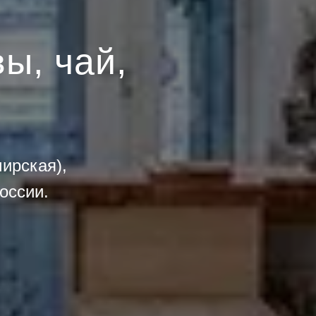
ы, чай,
.
ирская),
оссии.